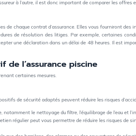
ur à l’autre, il est donc important de comparer les offres et d
les de chaque contrat d’assurance. Elles vous fourniront des i
édures de résolution des litiges. Par exemple, certaines con
epter une déclaration dans un délai de 48 heures. Il est imp
if de l’assurance piscine
prenant certaines mesures.
ispositifs de sécurité adaptés peuvent réduire les risques d’a
, notamment le nettoyage du filtre, l’équilibrage de l’eau et l’
retien régulier peut vous permettre de réduire les risques de s
 tels que des barrières, des alarmes ou des couvertures de séc